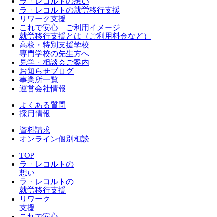
ラ・レコルトの想い
ラ・レコルトの就労移行支援
リワーク支援
これで安心！ご利用イメージ
就労移行支援とは（ご利用料金など）
高校・特別支援学校
専門学校の先生方へ
見学・相談会ご案内
お知らせブログ
事業所一覧
運営会社情報
よくある質問
採用情報
資料請求
オンライン個別相談
TOP
ラ・レコルトの
想い
ラ・レコルトの
就労移行支援
リワーク
支援
これで安心！