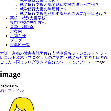
就労継続支援って何？
就労移行支援と就労継続支援の違いって何？
就労移行支援の利用料は？
就労移行支援を利用するための必要な手続きは？
高校・特別支援学校
専門学校の先生方へ
見学・相談会
ご案内
お知らせ
ブログ
事業所一覧
大阪・京都の障害者就労移行支援事業所ラ・レコルト
>
ラ・
レコルト茨木
>
プログラムのご案内
>
就労移行での１日の過
ごし方～同じプログラム？自分のペースでいい？～
>
image
image
2026/03/26
添付ファイル