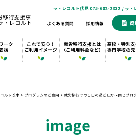
ラ・レコルト伏見 075-602-2332
/ ラ・
資
よくある質問
採用情報
ワーク
これで安心！
就労移行支援とは
高校・特別支
支援
ご利用イメージ
（ご利用料金など）
専門学校の先
レコルト茨木
>
プログラムのご案内
>
就労移行での１日の過ごし方～同じプロ
image