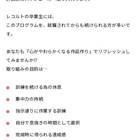
レコルトの卒業生には、
このプログラムを、就職されてからも続けられる方が多いで
す。
あなたも『心がやわらかくなる作品作り』でリフレッシュし
てみませんか⁉️
取り組みの目的は…
訓練を続ける為の休息
集中力の持続
指示通りに作業する訓練
自分で息抜きの時間として選択
完成時に得られる達成感