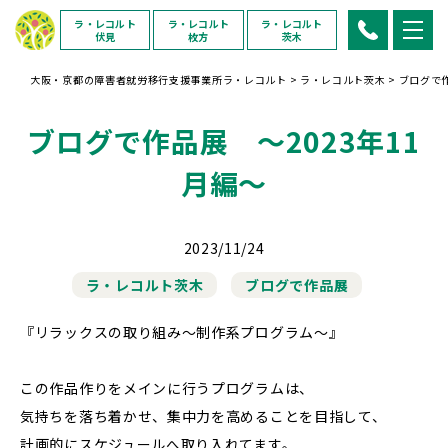
ラ・レコルト
ラ・レコルト
ラ・レコルト
伏見
枚方
茨木
大阪・京都の障害者就労移行支援事業所ラ・レコルト
>
ラ・レコルト茨木
>
ブログで
ブログで作品展 〜2023年11
月編〜
2023/11/24
ラ・レコルト茨木
ブログで作品展
『リラックスの取り組み〜制作系プログラム〜』
この作品作りをメインに行うプログラムは、
気持ちを落ち着かせ、集中力を高めることを目指して、
計画的にスケジュールへ取り入れてます。