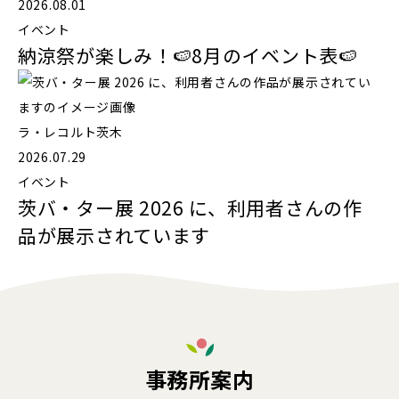
2026.08.01
イベント
納涼祭が楽しみ！🍉8月のイベント表🍉
ラ・レコルト茨木
2026.07.29
イベント
茨バ・ター展 2026 に、利用者さんの作
品が展示されています
事務所案内