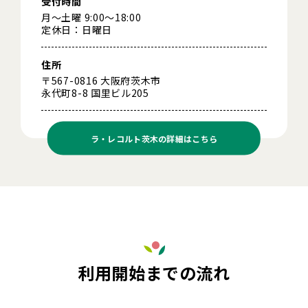
受付時間
月～土曜 9:00～18:00
定休日：日曜日
住所
〒567-0816 大阪府茨木市
永代町8-8 国里ビル205
ラ・レコルト茨木の
詳細はこちら
利用開始までの流れ