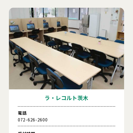
ラ・レコルト茨木
電話
072-626-2600