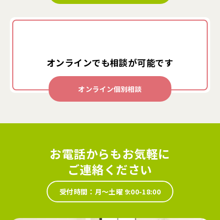
オンラインでも
相談が可能です
オンライン個別相談
お電話からもお気軽に
ご連絡ください
受付時間：月～土曜 9:00-18:00