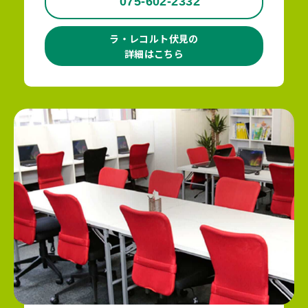
075-602-2332
ラ・レコルト伏見の
詳細はこちら