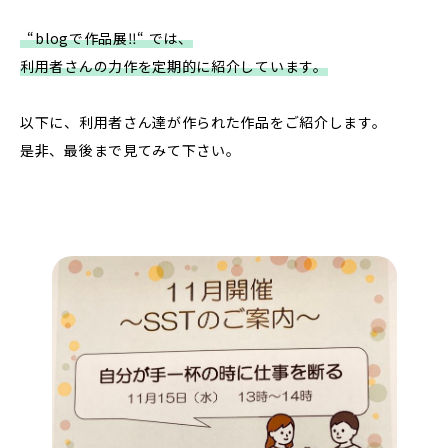
“blogで作品展‼️“ では、
利用者さんの力作を定期的に紹介しています。
以下に、利用者さん達が作られた作品をご紹介します。
是非、最後まで見てみて下さい。