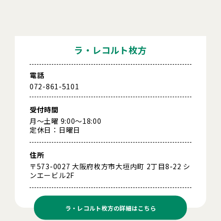
ラ・レコルト枚方
電話
072-861-5101
受付時間
月～土曜 9:00～18:00
定休日：日曜日
住所
〒573-0027 大阪府枚方市大垣内町 2丁目8-22 シ
ンエービル2F
ラ・レコルト枚方の
詳細はこちら