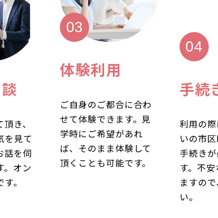
体験利用
相談
手続
ご自身のご都合に合わ
せて体験できます。見
て頂き、
利用の際
学時にご希望があれ
気を見て
いの市区
ば、そのまま体験して
お話を伺
手続きが
頂くことも可能です。
す。オン
す。不安
です。
ますので
い。