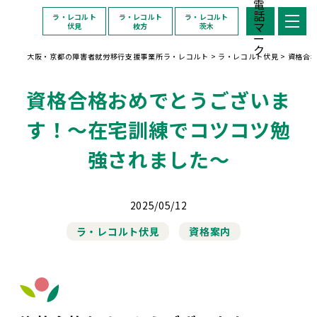
ラ・レコルト
ラ・レコルト
ラ・レコルト
伏見
枚方
茨木
大阪・京都の障害者就労移行支援事業所ラ・レコルト
>
ラ・レコルト伏見
>
資格合
資格合格おめでとうございま
す！～在宅訓練でコツコツ勉
強されました～
2025/05/12
ラ・レコルト伏見
資格案内