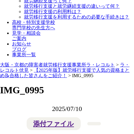
就労継続支援って何？
就労移行支援と就労継続支援の違いって何？
就労移行支援の利用料は？
就労移行支援を利用するための必要な手続きは？
高校・特別支援学校
専門学校の先生方へ
見学・相談会
ご案内
お知らせ
ブログ
事業所一覧
大阪・京都の障害者就労移行支援事業所ラ・レコルト
>
ラ・
レコルト伏見
>
【2025年版】就労移行支援で人気の資格まと
め📝合格した皆さんをご紹介！
>
IMG_0995
IMG_0995
2025/07/10
添付ファイル