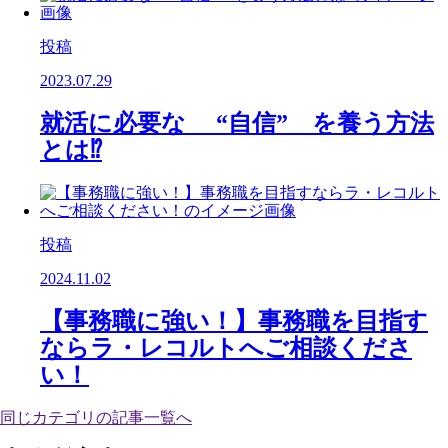
投稿
2023.07.29
就活に必要な “自信” を養う方法
とは⁉️
投稿
2024.11.02
【事務職に強い！】事務職を目指す
ならラ・レコルトへご相談くださ
い！
同じカテゴリの記事⼀覧へ