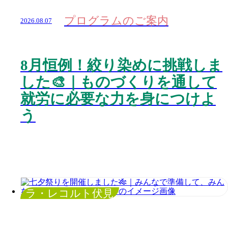
プログラムのご案内
2026.08.07
8月恒例！絞り染めに挑戦しま
した🎨｜ものづくりを通して
就労に必要な力を身につけよ
う
ラ・レコルト伏見