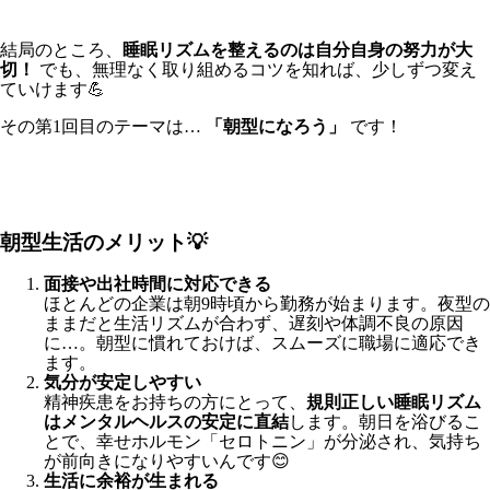
結局のところ、
睡眠リズムを整えるのは自分自身の努力が大
切！
でも、無理なく取り組めるコツを知れば、少しずつ変え
ていけます💪
その第1回目のテーマは…
「朝型になろう」
です！
朝型生活のメリット💡
面接や出社時間に対応できる
ほとんどの企業は朝9時頃から勤務が始まります。夜型の
ままだと生活リズムが合わず、遅刻や体調不良の原因
に…。朝型に慣れておけば、スムーズに職場に適応でき
ます。
気分が安定しやすい
精神疾患をお持ちの方にとって、
規則正しい睡眠リズム
はメンタルヘルスの安定に直結
します。朝日を浴びるこ
とで、幸せホルモン「セロトニン」が分泌され、気持ち
が前向きになりやすいんです😊
生活に余裕が生まれる