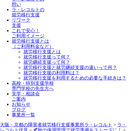
想い
ラ・レコルトの
就労移行支援
リワーク
支援
これで安心！
ご利用イメージ
就労移行支援とは
（ご利用料金など）
就労移行支援とは
就労移行支援って何？
就労継続支援って何？
就労移行支援と就労継続支援の違いって何？
就労移行支援の利用料は？
就労移行支援を利用するための必要な手続きは？
高校・特別支援学校
専門学校の先生方へ
見学・相談会
ご案内
お知らせ
ブログ
事業所一覧
大阪・京都の障害者就労移行支援事業所ラ・レコルト
>
ラ・
レコルト伏見
>
🍂秋の体調管理で就労準備をスムーズに！
>