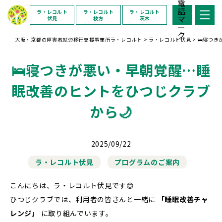
ラ・レコルト
ラ・レコルト
ラ・レコルト
伏見
枚方
茨木
大阪・京都の障害者就労移行支援事業所ラ・レコルト
>
ラ・レコルト伏見
>
🛌寝つ
🛌寝つきが悪い・早朝覚醒…睡
眠改善のヒントをひつじクラブ
から🌙
2025/09/22
ラ・レコルト伏見
プログラムのご案内
こんにちは、ラ・レコルト伏見です😊
ひつじクラブでは、利用者の皆さんと一緒に
「睡眠改善チャ
レンジ」
に取り組んでいます。