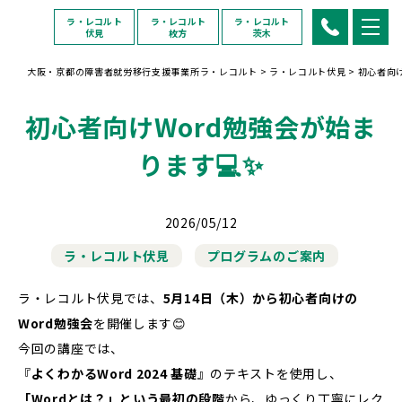
ラ・レコルト
ラ・レコルト
ラ・レコルト
伏見
枚方
茨木
大阪・京都の障害者就労移行支援事業所ラ・レコルト
>
ラ・レコルト伏見
>
初心者向け
初心者向けWord勉強会が始ま
ります💻✨
2026/05/12
ラ・レコルト伏見
プログラムのご案内
ラ・レコルト伏見では、
5月14日（木）から初心者向けの
Word勉強会
を開催します😊
今回の講座では、
『
よくわかるWord 2024 基礎
』のテキストを使用し、
「Wordとは？」という最初の段階
から、ゆっくり丁寧にレク