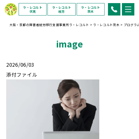
ラ・レコルト
ラ・レコルト
ラ・レコルト
伏見
枚方
茨木
大阪・京都の障害者就労移行支援事業所ラ・レコルト
>
ラ・レコルト茨木
>
プログラ
image
2026/06/03
添付ファイル