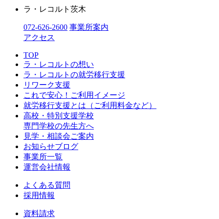
ラ・レコルト茨木
072-626-2600
事業所案内
アクセス
TOP
ラ・レコルトの想い
ラ・レコルトの就労移行支援
リワーク支援
これで安心！ご利用イメージ
就労移行支援とは（ご利用料金など）
高校・特別支援学校
専門学校の先生方へ
見学・相談会ご案内
お知らせブログ
事業所一覧
運営会社情報
よくある質問
採用情報
資料請求