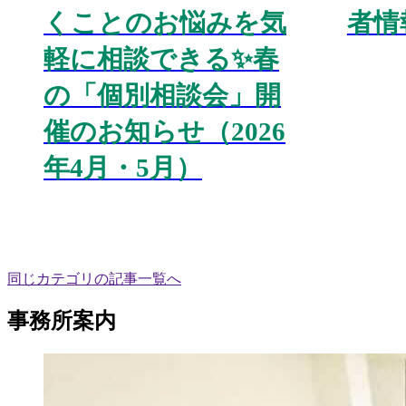
くことのお悩みを気
者情
軽に相談できる✨春
の「個別相談会」開
催のお知らせ（2026
年4月・5月）
同じカテゴリの記事⼀覧へ
事務所案内