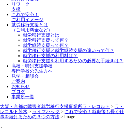
リワーク
支援
これで安心！
ご利用イメージ
就労移行支援とは
（ご利用料金など）
就労移行支援とは
就労移行支援って何？
就労継続支援って何？
就労移行支援と就労継続支援の違いって何？
就労移行支援の利用料は？
就労移行支援を利用するための必要な手続きは？
高校・特別支援学校
専門学校の先生方へ
見学・相談会
ご案内
お知らせ
ブログ
事業所一覧
大阪・京都の障害者就労移行支援事業所ラ・レコルト
>
ラ・
レコルト茨木
>
ライフハック
>
これで安心！就職後も長く仕
事を続けるための３つの方法
>
image