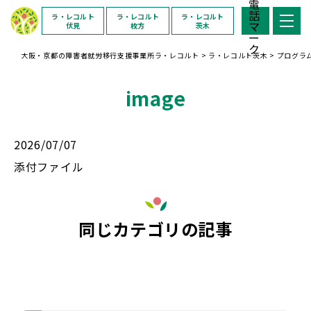
ラ・レコルト
ラ・レコルト
ラ・レコルト
伏見
枚方
茨木
大阪・京都の障害者就労移行支援事業所ラ・レコルト
>
ラ・レコルト茨木
>
プログラ
image
2026/07/07
添付ファイル
同じカテゴリの記事