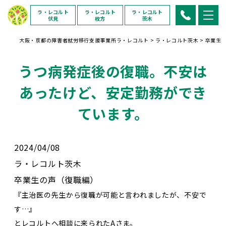
ラ・レコルト
ラ・レコルト
ラ・レコルト
伏見
枚方
茨木
大阪・京都の障害者就労移行支援事業所ラ・レコルト
>
ラ・レコルト茨木
>
卒業生
うつ病発症後の復職。不安は
あったけど、安定勤務ができ
ています。
2024/04/08
ラ・レコルト茨木
卒業生の声（復職編）
『主治医の先生から復職が可能と言われましたが、不安で
す…』
とレコルトへ相談に来られたAさま。