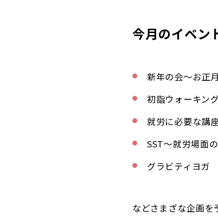
今月のイベン
新年の会〜お正
初詣ウォーキン
就労に必要な講
SST〜就労場面
グラビティヨガ
などさまざな企画を