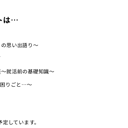
トは…
月の思い出語り〜
グ
座〜就活前の基礎知識〜
の困りごと…〜
予定しています。