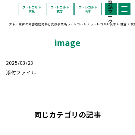
ラ・レコルト
ラ・レコルト
ラ・レコルト
伏見
枚方
茨木
大阪・京都の障害者就労移行支援事業所ラ・レコルト
>
ラ・レコルト茨木
>
就活
>
就
image
2025/03/23
添付ファイル
同じカテゴリの記事