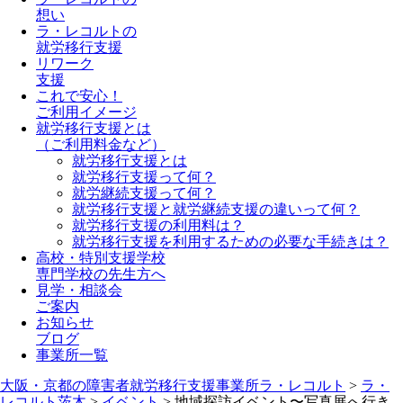
想い
ラ・レコルトの
就労移行支援
リワーク
支援
これで安心！
ご利用イメージ
就労移行支援とは
（ご利用料金など）
就労移行支援とは
就労移行支援って何？
就労継続支援って何？
就労移行支援と就労継続支援の違いって何？
就労移行支援の利用料は？
就労移行支援を利用するための必要な手続きは？
高校・特別支援学校
専門学校の先生方へ
見学・相談会
ご案内
お知らせ
ブログ
事業所一覧
大阪・京都の障害者就労移行支援事業所ラ・レコルト
>
ラ・
レコルト茨木
>
イベント
>
地域探訪イベント〜写真展へ行き