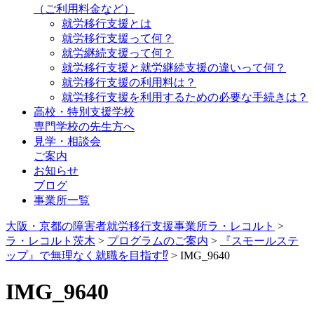
（ご利用料金など）
就労移行支援とは
就労移行支援って何？
就労継続支援って何？
就労移行支援と就労継続支援の違いって何？
就労移行支援の利用料は？
就労移行支援を利用するための必要な手続きは？
高校・特別支援学校
専門学校の先生方へ
見学・相談会
ご案内
お知らせ
ブログ
事業所一覧
大阪・京都の障害者就労移行支援事業所ラ・レコルト
>
ラ・レコルト茨木
>
プログラムのご案内
>
『スモールステ
ップ』で無理なく就職を目指す⁉️
>
IMG_9640
IMG_9640