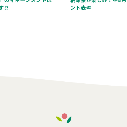
す⁉️
ント表🍉