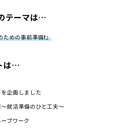
月のテーマは…
ための事前準備❗️』
トは…
』を企画しました
座〜就活準備のひと工夫〜
ループワーク