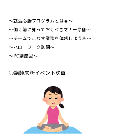
〜就活必勝プログラムとは🔥〜
〜働く前に知っておくべきマナー🧑‍🏫〜
〜チームでこなす業務を体感しよう💪〜
〜ハローワーク訪問〜
〜PC講座💻〜
○講師来所イベント🧑‍🏫