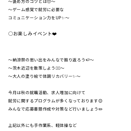
〜褒め方のコツとは🥺〜
〜ゲーム感覚で就労に必要な
コミュニケーション力をUP✨〜
○お楽しみイベント❤️
〜納涼祭の思い出をみんなで振り返ろう🍉〜
〜茨木近辺を散策しよう🚶‍♀️〜
〜大人の塗り絵で体調リカバリー✨〜
今月は秋の就職活動、求人増加に向けて
就労に関するプログラムが多くなっております😊
みんなで応募書類作成や対策など行いましょう✏️
上記以外にも手作業系、軽体操など