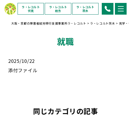
ラ・レコルト
ラ・レコルト
ラ・レコルト
伏見
枚方
茨木
大阪・京都の障害者就労移行支援事業所ラ・レコルト
>
ラ・レコルト茨木
>
見学・
就職
2025/10/22
添付ファイル
同じカテゴリの記事