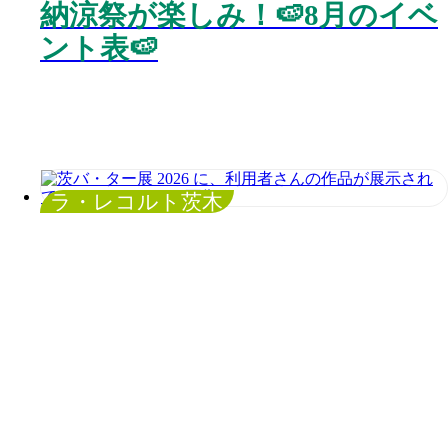
納涼祭が楽しみ！🍉8月のイベ
ント表🍉
ラ・レコルト茨木