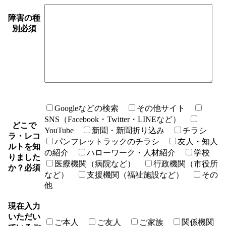
障害の種
別
必須
Googleなどの検索
その他サイト
SNS（Facebook・Twitter・LINEなど）
どこで
YouTube
新聞・新聞折り込み
チラシ
ラ・レコ
パンフレットラックのチラシ
友人・知人
ルトを知
の紹介
ハローワーク・人材紹介
学校
りました
医療機関（病院など）
行政機関（市役所
か？
必須
など）
支援機関（福祉施設など）
その
他
現在入力
いただい
ご本人
ご友人
ご家族
関係機関