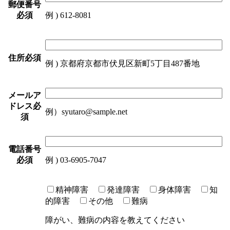
郵便番号
必須
例 ) 612-8081
住所
必須
例 ) 京都府京都市伏見区新町5丁目487番地
メールア
ドレス
必
例）syutaro@sample.net
須
電話番号
必須
例 ) 03-6905-7047
精神障害
発達障害
身体障害
知
的障害
その他
難病
障がい、難病の内容を教えてください