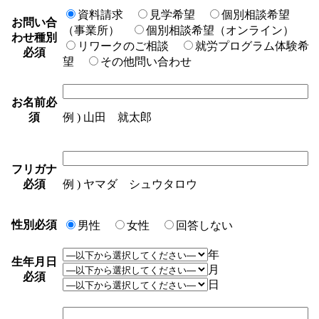
資料請求
見学希望
個別相談希望
お問い合
（事業所）
個別相談希望（オンライン）
わせ種別
リワークのご相談
就労プログラム体験希
必須
望
その他問い合わせ
お名前
必
須
例 ) 山田 就太郎
フリガナ
必須
例 ) ヤマダ シュウタロウ
性別
必須
男性
女性
回答しない
年
生年月日
月
必須
日