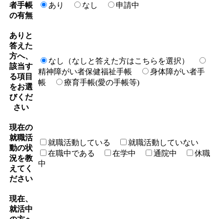
者手帳
あり
なし
申請中
の有無
ありと
答えた
方へ、
なし（なしと答えた方はこちらを選択）
該当す
精神障がい者保健福祉手帳
身体障がい者手
る項目
帳
療育手帳(愛の手帳等)
をお選
びくだ
さい
現在の
就職活
就職活動している
就職活動していない
動の状
在職中である
在学中
通院中
休職
況を教
中
えてく
ださい
現在、
就活中