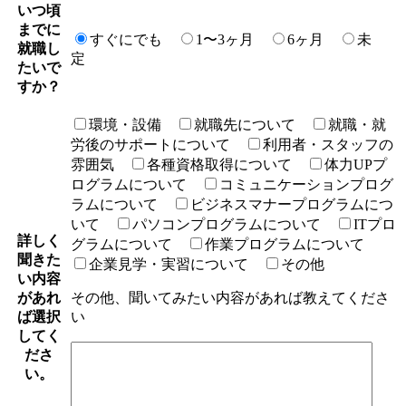
いつ頃
までに
すぐにでも
1〜3ヶ月
6ヶ月
未
就職し
定
たいで
すか？
環境・設備
就職先について
就職・就
労後のサポートについて
利用者・スタッフの
雰囲気
各種資格取得について
体力UPプ
ログラムについて
コミュニケーションプログ
ラムについて
ビジネスマナープログラムにつ
いて
パソコンプログラムについて
ITプロ
詳しく
グラムについて
作業プログラムについて
聞きた
企業見学・実習について
その他
い内容
があれ
その他、聞いてみたい内容があれば教えてくださ
ば選択
い
してく
ださ
い。