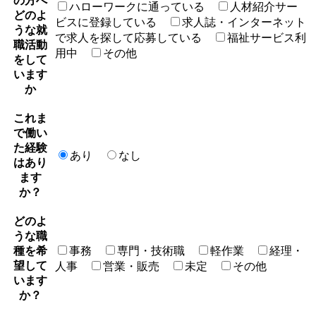
の方へ
ハローワークに通っている
人材紹介サー
どのよ
ビスに登録している
求人誌・インターネット
うな就
で求人を探して応募している
福祉サービス利
職活動
用中
その他
をして
います
か
これま
で働い
た経験
あり
なし
はあり
ます
か？
どのよ
うな職
種を希
事務
専門・技術職
軽作業
経理・
望して
人事
営業・販売
未定
その他
います
か？