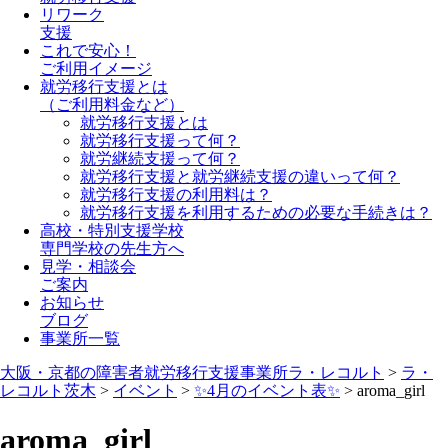
リワーク
支援
これで安心！
ご利用イメージ
就労移行支援とは
（ご利用料金など）
就労移行支援とは
就労移行支援って何？
就労継続支援って何？
就労移行支援と就労継続支援の違いって何？
就労移行支援の利用料は？
就労移行支援を利用するための必要な手続きは？
高校・特別支援学校
専門学校の先生方へ
見学・相談会
ご案内
お知らせ
ブログ
事業所一覧
大阪・京都の障害者就労移行支援事業所ラ・レコルト
>
ラ・
レコルト茨木
>
イベント
>
✨4月のイベント表✨
>
aroma_girl
aroma_girl