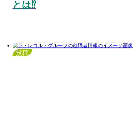
とは⁉️
投稿