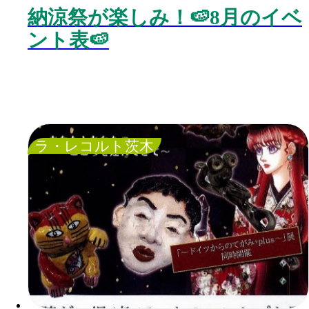
納涼祭が楽しみ！🍉8月のイベ
ント表🍉
ラ・レコルト茨木