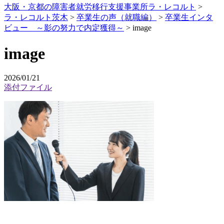
大阪・京都の障害者就労移行支援事業所ラ・レコルト
>
ラ・レコルト茨木
>
卒業生の声（就職編）
>
卒業生インタ
ビュー ～影の努力で内定獲得～
>
image
image
2026/01/21
添付ファイル