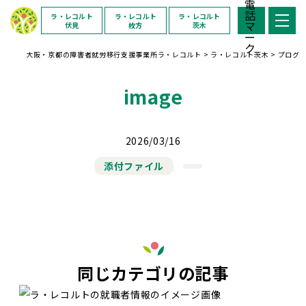
ラ・レコルト
ラ・レコルト
ラ・レコルト
伏見
枚方
茨木
大阪・京都の障害者就労移行支援事業所ラ・レコルト
>
ラ・レコルト茨木
>
プログ
image
2026/03/16
添付ファイル
同じカテゴリの記事