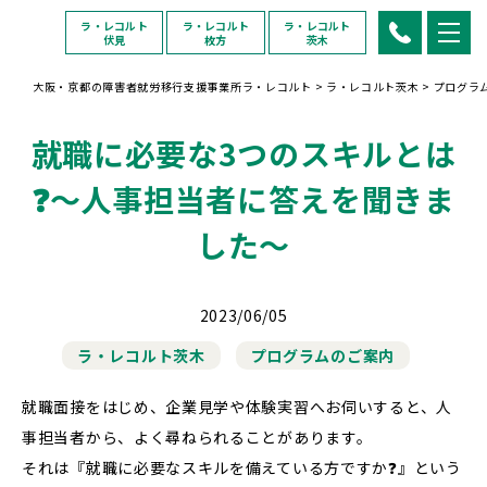
ラ・レコルト
ラ・レコルト
ラ・レコルト
伏見
枚方
茨木
大阪・京都の障害者就労移行支援事業所ラ・レコルト
>
ラ・レコルト茨木
>
プログラ
就職に必要な3つのスキルとは
❓〜人事担当者に答えを聞きま
した〜
2023/06/05
ラ・レコルト茨木
プログラムのご案内
就職面接をはじめ、企業見学や体験実習へお伺いすると、人
事担当者から、よく尋ねられることがあります。
それは『就職に必要なスキルを備えている方ですか❓』という