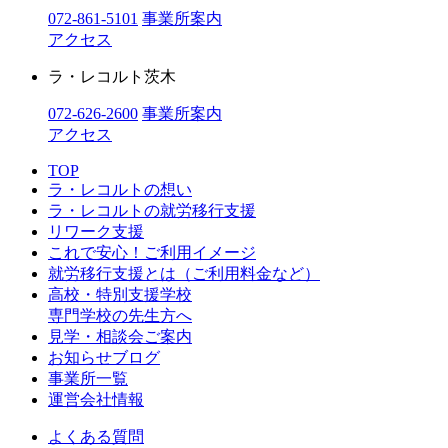
072-861-5101
事業所案内
アクセス
ラ・レコルト茨木
072-626-2600
事業所案内
アクセス
TOP
ラ・レコルトの想い
ラ・レコルトの就労移行支援
リワーク支援
これで安心！ご利用イメージ
就労移行支援とは（ご利用料金など）
高校・特別支援学校
専門学校の先生方へ
見学・相談会ご案内
お知らせブログ
事業所一覧
運営会社情報
よくある質問