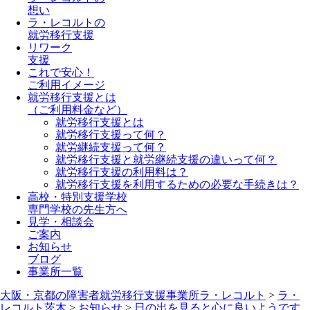
想い
ラ・レコルトの
就労移行支援
リワーク
支援
これで安心！
ご利用イメージ
就労移行支援とは
（ご利用料金など）
就労移行支援とは
就労移行支援って何？
就労継続支援って何？
就労移行支援と就労継続支援の違いって何？
就労移行支援の利用料は？
就労移行支援を利用するための必要な手続きは？
高校・特別支援学校
専門学校の先生方へ
見学・相談会
ご案内
お知らせ
ブログ
事業所一覧
大阪・京都の障害者就労移行支援事業所ラ・レコルト
>
ラ・
レコルト茨木
>
お知らせ
>
日の出を見ると心に良いようです