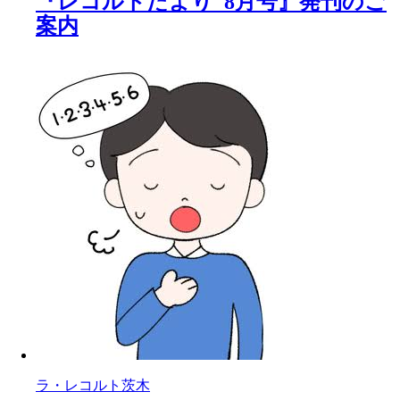
『レコルトたより 8月号』発刊のご
案内
ラ・レコルト茨木