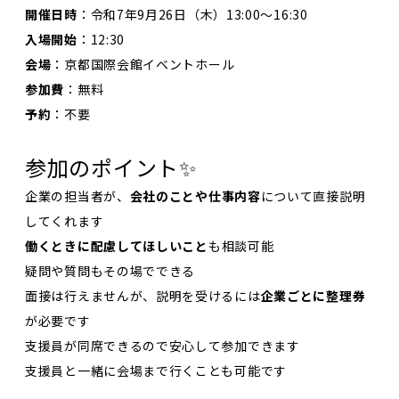
開催日時
：令和7年9月26日（木）13:00～16:30
入場開始
：12:30
会場
：京都国際会館イベントホール
参加費
：無料
予約
：不要
参加のポイント✨
企業の担当者が、
会社のことや仕事内容
について直接説明
してくれます
働くときに配慮してほしいこと
も相談可能
疑問や質問もその場でできる
面接は行えませんが、説明を受けるには
企業ごとに整理券
が必要です
支援員が同席できるので安心して参加できます
支援員と一緒に会場まで行くことも可能です