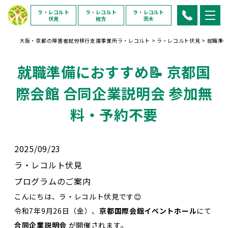
ラ・レコルト
ラ・レコルト
ラ・レコルト
伏見
枚方
茨木
大阪・京都の障害者就労移行支援事業所ラ・レコルト
>
ラ・レコルト伏見
>
就職準備
就職準備におすすめ📝 京都国
際会館 合同企業説明会 参加無
料・予約不要
2025/09/23
ラ・レコルト伏見
プログラムのご案内
こんにちは、ラ・レコルト伏見です😊
令和7年9月26日（金）、
京都国際会館イベントホール
にて
合同企業説明会
が開催されます。