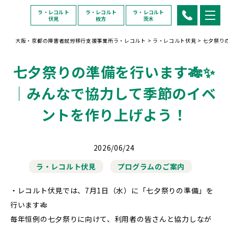
ラ・レコルト
ラ・レコルト
ラ・レコルト
伏見
枚方
茨木
大阪・京都の障害者就労移行支援事業所ラ・レコルト
>
ラ・レコルト伏見
>
七夕祭り
七夕祭りの準備を行います🎋✨
｜みんなで協力して季節のイベ
ントを作り上げよう！
2026/06/24
ラ・レコルト伏見
プログラムのご案内
・レコルト伏見では、7月1日（水）に「七夕祭りの準備」を
行います🎋
毎年恒例の七夕祭りに向けて、利用者の皆さんと協力しなが