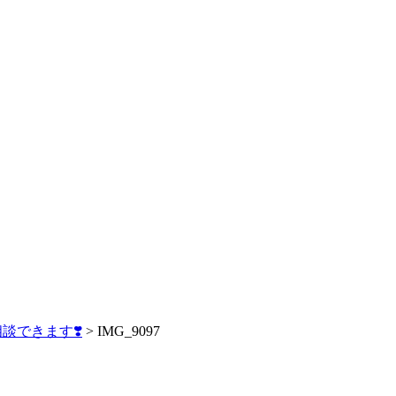
談できます❣️
>
IMG_9097