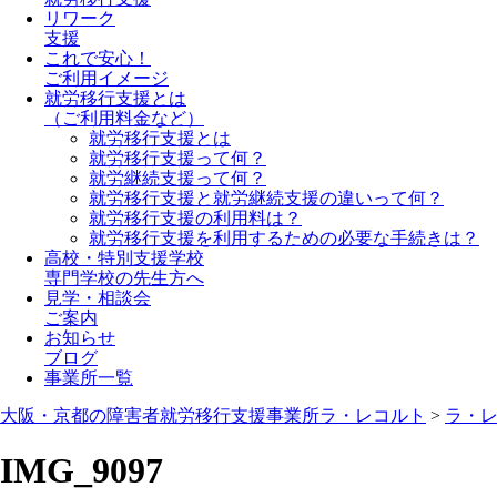
リワーク
支援
これで安心！
ご利用イメージ
就労移行支援とは
（ご利用料金など）
就労移行支援とは
就労移行支援って何？
就労継続支援って何？
就労移行支援と就労継続支援の違いって何？
就労移行支援の利用料は？
就労移行支援を利用するための必要な手続きは？
高校・特別支援学校
専門学校の先生方へ
見学・相談会
ご案内
お知らせ
ブログ
事業所一覧
大阪・京都の障害者就労移行支援事業所ラ・レコルト
>
ラ・
IMG_9097