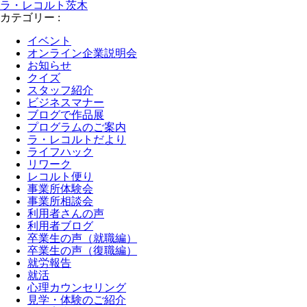
ラ・レコルト茨木
カテゴリー
:
イベント
オンライン企業説明会
お知らせ
クイズ
スタッフ紹介
ビジネスマナー
ブログで作品展
プログラムのご案内
ラ・レコルトだより
ライフハック
リワーク
レコルト便り
事業所体験会
事業所相談会
利用者さんの声
利用者ブログ
卒業生の声（就職編）
卒業生の声（復職編）
就労報告
就活
心理カウンセリング
見学・体験のご紹介