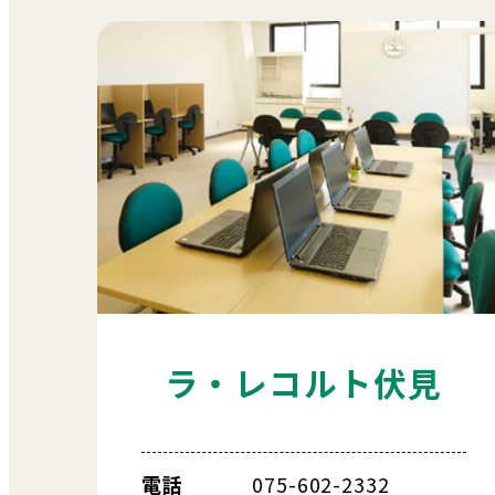
ラ・レコルト伏見
電話
075-602-2332