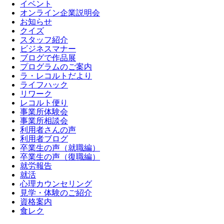
イベント
オンライン企業説明会
お知らせ
クイズ
スタッフ紹介
ビジネスマナー
ブログで作品展
プログラムのご案内
ラ・レコルトだより
ライフハック
リワーク
レコルト便り
事業所体験会
事業所相談会
利用者さんの声
利用者ブログ
卒業生の声（就職編）
卒業生の声（復職編）
就労報告
就活
心理カウンセリング
見学・体験のご紹介
資格案内
食レク