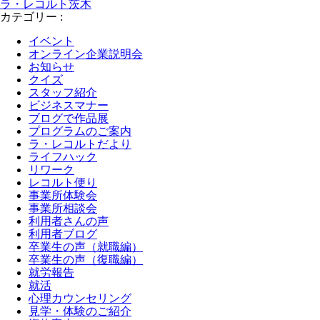
ラ・レコルト茨木
カテゴリー
:
イベント
オンライン企業説明会
お知らせ
クイズ
スタッフ紹介
ビジネスマナー
ブログで作品展
プログラムのご案内
ラ・レコルトだより
ライフハック
リワーク
レコルト便り
事業所体験会
事業所相談会
利用者さんの声
利用者ブログ
卒業生の声（就職編）
卒業生の声（復職編）
就労報告
就活
心理カウンセリング
見学・体験のご紹介