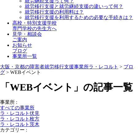
就労継続支援って何？
就労移行支援と就労継続支援の違いって何？
就労移行支援の利用料は？
就労移行支援を利用するための必要な手続きは？
高校・特別支援学校
専門学校の先生方へ
見学・相談会
ご案内
お知らせ
ブログ
事業所一覧
大阪・京都の障害者就労移行支援事業所ラ・レコルト
>
ブロ
グ
>
WEBイベント
「WEBイベント」の記事一覧
事業所
:
すべての事業所
ラ・レコルト伏見
ラ・レコルト枚方
ラ・レコルト茨木
カテゴリー
: