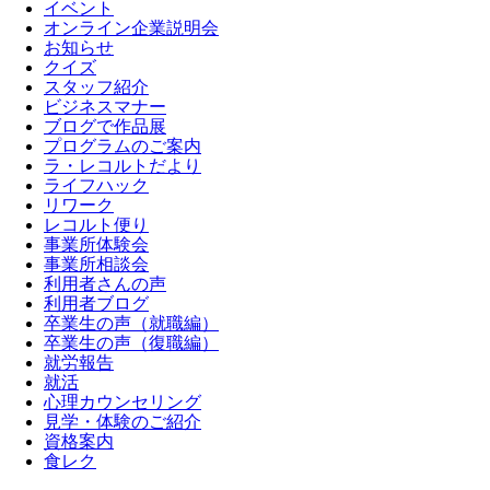
イベント
オンライン企業説明会
お知らせ
クイズ
スタッフ紹介
ビジネスマナー
ブログで作品展
プログラムのご案内
ラ・レコルトだより
ライフハック
リワーク
レコルト便り
事業所体験会
事業所相談会
利用者さんの声
利用者ブログ
卒業生の声（就職編）
卒業生の声（復職編）
就労報告
就活
心理カウンセリング
見学・体験のご紹介
資格案内
食レク